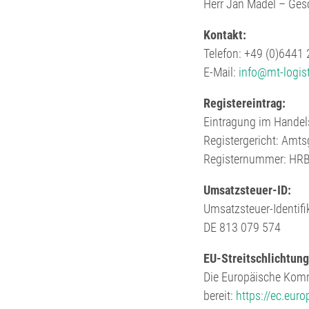
Herr Jan Mädel – Ges
Kontakt:
Telefon: +49 (0)6441
E-Mail:
info@mt-logist
Registereintrag:
Eintragung im Handels
Registergericht: Amts
Registernummer: HR
Umsatzsteuer-ID:
Umsatzsteuer-Identif
DE 813 079 574
EU-Streitschlichtung
Die Europäische Kommi
bereit:
https://ec.eur