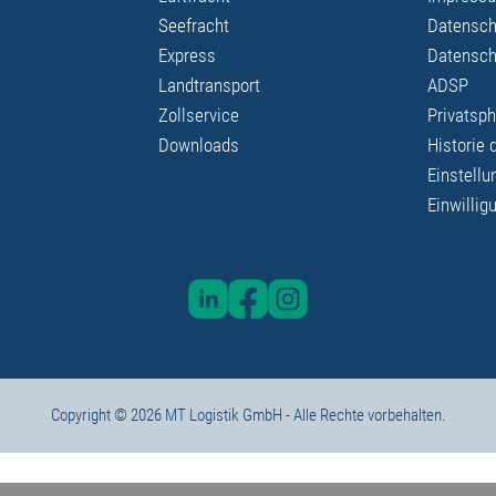
Seefracht
Datensch
Express
Datensch
Landtransport
ADSP
Zollservice
Privatsph
Downloads
Historie 
Einstellu
Einwillig
Copyright © 2026 MT Logistik GmbH - Alle Rechte vorbehalten.