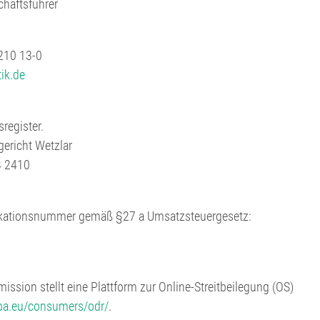
chäftsführer
 210 13-0
ik.de
register.
gericht Wetzlar
B 2410
ikationsnummer gemäß §27 a Umsatzsteuergesetz:
ssion stellt eine Plattform zur Online-Streitbeilegung (OS)
opa.eu/consumers/odr/
.