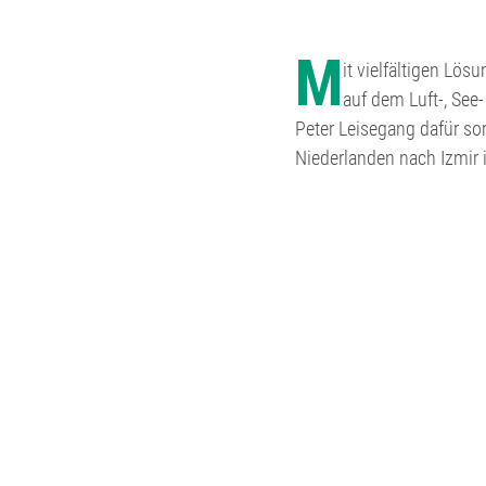
M
it vielfältigen Lö
auf dem Luft-, See
Peter Leisegang dafür so
Niederlanden nach Izmir i